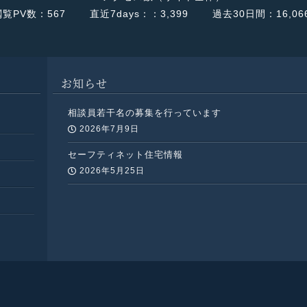
12条館」、「ルーチェ・ウノ」、
覧PV数：567
直近7days：：3,399
過去30日間：16,06
トレ」の施設の空き状況につきま
下記部署にお問い合わせください.
連携支援室：080-7075-9785
公式
お知らせ
相談員若干名の募集を行っています
2026年7月9日
セーフティネット住宅情報
2026年5月25日