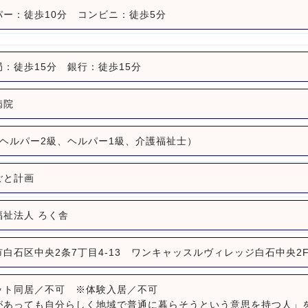
パー：徒歩10分 コンビニ：徒歩5分
局：徒歩15分 銀行：徒歩15分
病院
（ヘルパー2級、ヘルパー1級、介護福祉士）
ごと計画
福祉法人 ろく舎
市白石区中央2条7丁目4-13 ワンキャッスルヴィレッジ白石中央2
ット同居／不可 ※体験入居／不可
があっても自分らしく地域で普通に暮らそうという意思を持つ人」