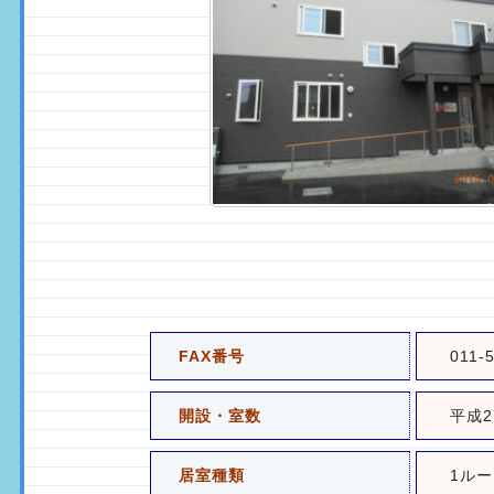
画像を拡大
FAX番号
011-
開設・室数
平成2
居室種類
1ルー