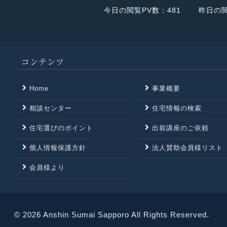
ごとのご相談窓口です。
今日の閲覧PV数：481
昨日の閲
不用品回収・小規模な引越・遺品整理・機密文書
などの破砕処理・リサイクル買取・金プラチナ買
取・車買取などを行っております。
ゴミ屋敷にも対応しております。お気軽にお問合
コンテンツ
せくださいませ。
公式サイトはこちら
Home
事業概要
相談センター
住宅情報の検索
住宅選びのポイント
出前講座のご依頼
個人情報保護方針
法人賛助会員様リスト
会員様より
© 2026 Anshin Sumai Sapporo
All Rights Reserved.