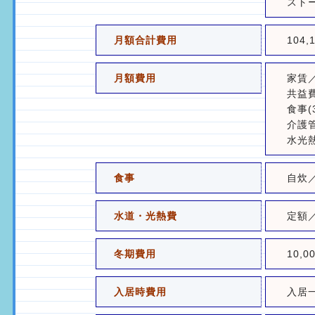
スト
月額合計費用
104
月額費用
家賃／
共益費
食事(
介護管
水光熱
食事
自炊
水道・光熱費
定額
冬期費用
10,
入居時費用
入居