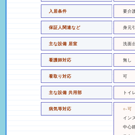
入居条件
要介
保証人関連など
身元
主な設備 居室
洗面
看護師対応
無し
看取り対応
可
主な設備 共用部
トイ
病気等対応
○-可
イン
中心