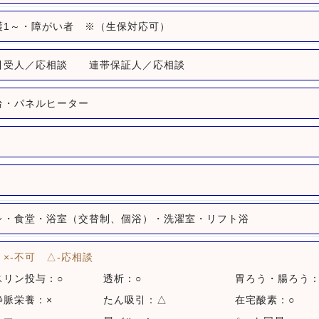
護1～・障がい者 ※（生保対応可）
引受人／応相談
連帯保証人／応相談
台・パネルヒーター
レ・食堂・浴室（交替制、個浴）・洗濯室・リフト浴
 ×-不可 △-応相談
スリン投与：○
透析：○
胃ろう・腸ろう：
静脈栄養：×
たん吸引：△
在宅酸素：○